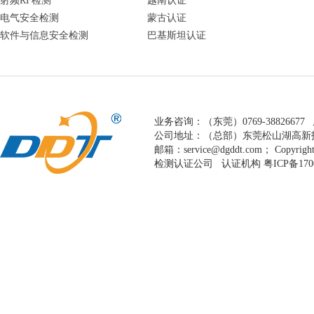
射频RF检测
越南认证
电气安全检测
蒙古认证
软件与信息安全检测
巴基斯坦认证
业务咨询：（东莞）0769-38826677 总部
公司地址：（总部）东莞松山湖高新
邮箱：
service@dgddt.com
； Copyri
检测认证公司 认证机构
粤ICP备170