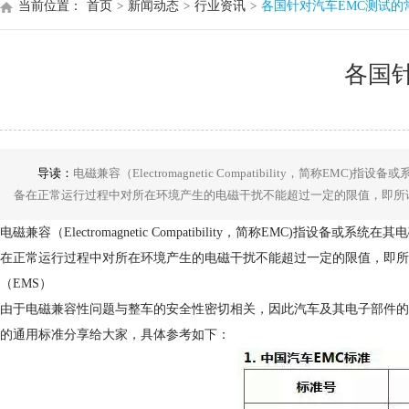
当前位置：
首页
新闻动态
行业资讯
各国针对汽车EMC测试的
各国
导读：
电磁兼容（Electromagnetic Compatibility
备在正常运行过程中对所在环境产生的电磁干扰不能超过一定的限值，即所谓的
电磁兼容（Electromagnetic Compatibility，简称E
在正常运行过程中对所在环境产生的电磁干扰不能超过一定的限值，即所
（EMS）
由于电磁兼容性问题与整车的安全性密切相关，因此汽车及其电子部件的
的通用标准分享给大家，具体参考如下：