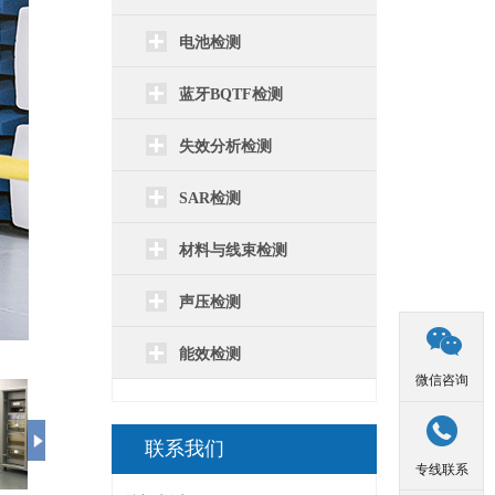
电池检测
蓝牙BQTF检测
失效分析检测
SAR检测
材料与线束检测
声压检测

能效检测
微信咨询

联系我们
专线联系