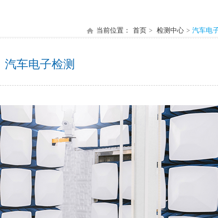
当前位置：
首页
检测中心
汽车电
汽车电子检测