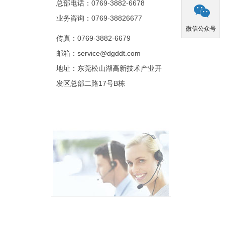
总部电话：0769-3882-6678

业务咨询：0769-38826677
微信公众号
传真：0769-3882-6679
邮箱：service@dgddt.com
地址：东莞松山湖高新技术产业开
发区总部二路17号B栋