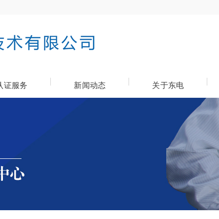
认证服务
新闻动态
关于东电