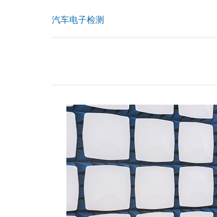
汽车电子检测