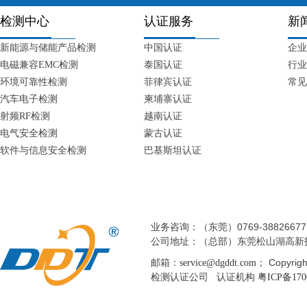
检测中心
认证服务
新
新能源与储能产品检测
中国认证
企业
电磁兼容EMC检测
泰国认证
行业
环境可靠性检测
菲律宾认证
常见
汽车电子检测
柬埔寨认证
射频RF检测
越南认证
电气安全检测
蒙古认证
软件与信息安全检测
巴基斯坦认证
业务咨询：（东莞）0769-38826677 
公司地址：（总部）东莞松山湖高新
邮箱：
； Copyri
service@dgddt.com
检测认证公司 认证机构
粤ICP备170