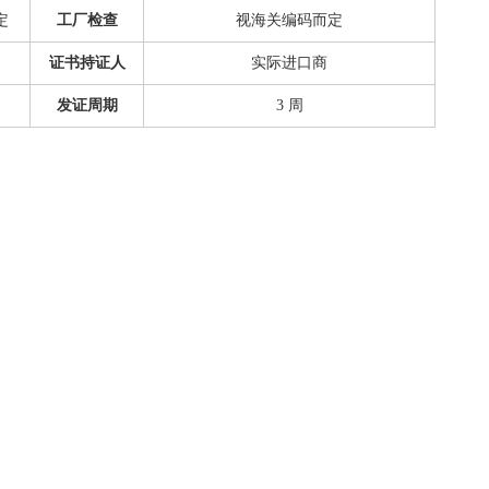
定
工厂检查
视海关编码而定
证书持证人
实际进口商
发证周期
3 周